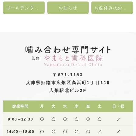
ゴールデンウィークの休診日のお知らせ
お知らせ
お盆休みのお知らせ
〒671-1153
兵庫県姫路市広畑区高浜町1丁目119
広畑駅北ビル2F
診療時間
月
火
水
木
金
土
日・祝
9:00～12:30
〇
〇
〇
〇
〇
〇
／
14:00～18:00
〇
〇
〇
〇
〇
／
／